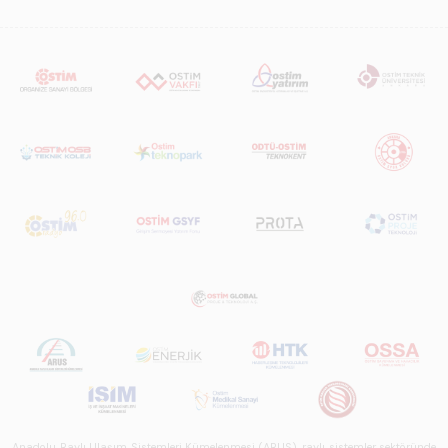
Anadolu Raylı Ulaşım Sistemleri Kümelenmesi (ARUS), raylı sistemler sektöründe