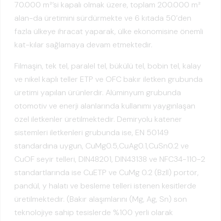
70.000 m²’si kapalı olmak üzere, toplam 200.000 m²
alan-da üretimini sürdürmekte ve 6 kıtada 50’den
fazla ülkeye ihracat yaparak, ülke ekonomisine önemli
kat-kılar sağlamaya devam etmektedir.
Filmaşin, tek tel, paralel tel, bükülü tel, bobin tel, kalay
ve nikel kaplı teller ETP ve OFC bakır iletken grubunda
üretimi yapılan ürünlerdir. Alüminyum grubunda
otomotiv ve enerji alanlarında kullanımı yaygınlaşan
özel iletkenler üretilmektedir. Demiryolu katener
sistemleri iletkenleri grubunda ise, EN 50149
standardına uygun, CuMg0.5,CuAg0.1,CuSn0.2 ve
CuOF seyir telleri, DIN48201, DIN43138 ve NFC34-110-2
standartlarında ise CuETP ve CuMg 0.2 (BzII) portör,
pandül, y halatı ve besleme telleri istenen kesitlerde
üretilmektedir. (Bakır alaşımlarını (Mg, Ag, Sn) son
teknolojiye sahip tesislerde %100 yerli olarak