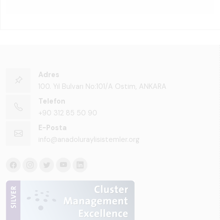
Adres
100. Yıl Bulvarı No:101/A Ostim, ANKARA
Telefon
+90 312 85 50 90
E-Posta
info@anadoluraylisistemler.org