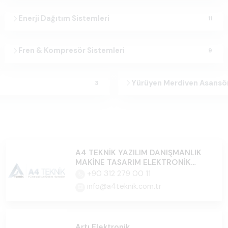
Enerji Dağıtım Sistemleri
11
Fren & Kompresör Sistemleri
9
Yürüyen Merdiven Asansö
3
A4 TEKNİK YAZILIM DANIŞMANLIK
MAKİNE TASARIM ELEKTRONİK
İTH.İHR.SAN.TİC.LTD.ŞTİ.
+90 312 279 00 11
info@a4teknik.com.tr
Artı Elektronik