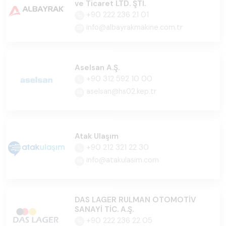
ve Ticaret LTD. ŞTİ.
+90 222 236 21 01
info@albayrakmakine.com.tr
Aselsan A.Ş.
+90 312 592 10 00
aselsan@hs02.kep.tr
Atak Ulaşım
+90 212 321 22 30
info@atakulasim.com
DAS LAGER RULMAN OTOMOTİV
SANAYİ TİC. A.Ş.
+90 222 236 22 05