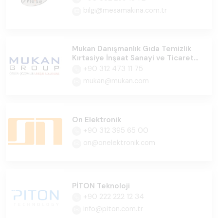
bilgi@mesamakina.com.tr
Mukan Danışmanlık Gıda Temizlik
Kırtasiye İnşaat Sanayi ve Ticaret
Ltd.Şti
+90 312 473 11 75
mukan@mukan.com
On Elektronik
+90 312 395 65 00
on@onelektronik.com
PİTON Teknoloji
+90 222 222 12 34
info@piton.com.tr