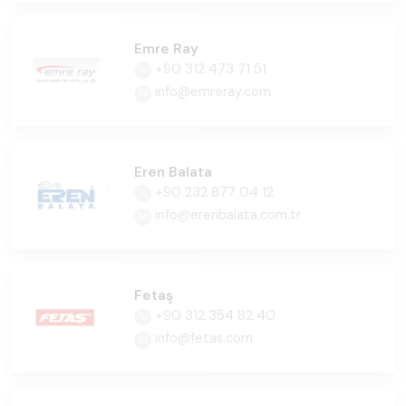
Emre Ray
+90 312 473 71 51
info@emreray.com
Eren Balata
+90 232 877 04 12
info@erenbalata.com.tr
Fetaş
+90 312 354 82 40
info@fetas.com