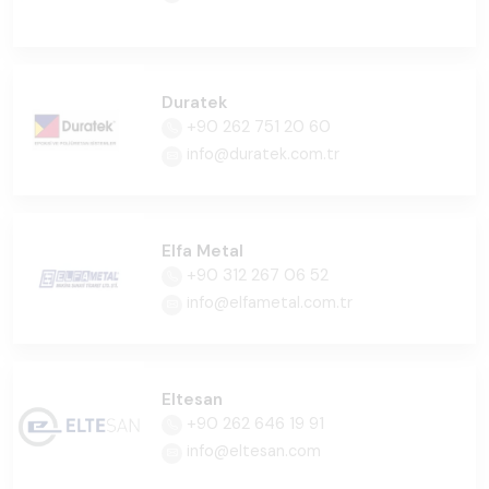
Duratek
+90 262 751 20 60
info@duratek.com.tr
Elfa Metal
+90 312 267 06 52
info@elfametal.com.tr
Eltesan
+90 262 646 19 91
info@eltesan.com