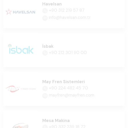
Havelsan
+90 312 219 57 87
info@havelsan.com.tr
İsbak
+90 212 301 90 00
May Fren Sistemleri
+90 224 482 45 70
mayfren@mayfren.com
Mesa Makina
+90 332 239 18 72