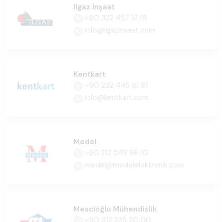
Ilgaz İnşaat
+90 322 457 17 18
info@ilgazinsaat.com
Kentkart
+90 232 445 61 81
info@kentkart.com
Medel
+90 212 549 99 10
medel@medelelektronik.com
Mescioğlu Mühendislik
+90 312 235 20 00