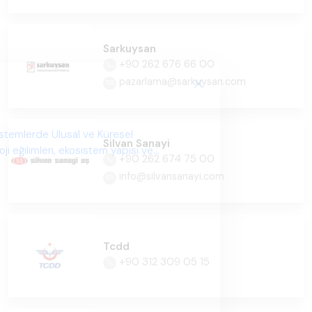
Sarkuysan
+90 262 676 66 00
pazarlama@sarkuysan.com
istemlerde Ulusal ve Küresel
Silvan Sanayi
i eğilimleri, ekosistem yapısı ve
+90 262 674 75 00
info@silvansanayi.com
Tcdd
+90 312 309 05 15