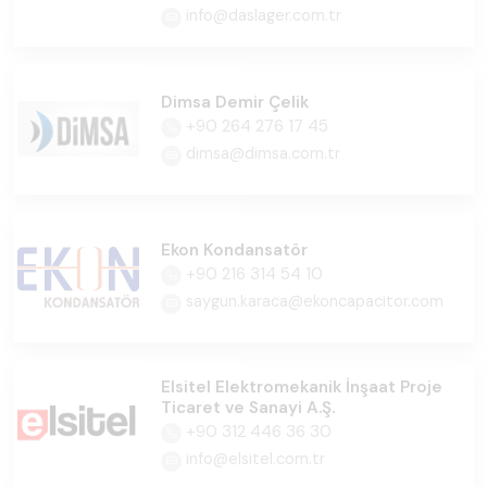
info@daslager.com.tr
Dimsa Demir Çelik
+90 264 276 17 45
dimsa@dimsa.com.tr
Ekon Kondansatör
+90 216 314 54 10
saygun.karaca@ekoncapacitor.com
Elsitel Elektromekanik İnşaat Proje
Ticaret ve Sanayi A.Ş.
+90 312 446 36 30
info@elsitel.com.tr