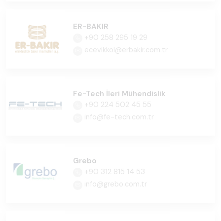
ER-BAKIR
+90 258 295 19 29
ecevikkol@erbakir.com.tr
Fe-Tech İleri Mühendislik
+90 224 502 45 55
info@fe-tech.com.tr
Grebo
+90 312 815 14 53
info@grebo.com.tr