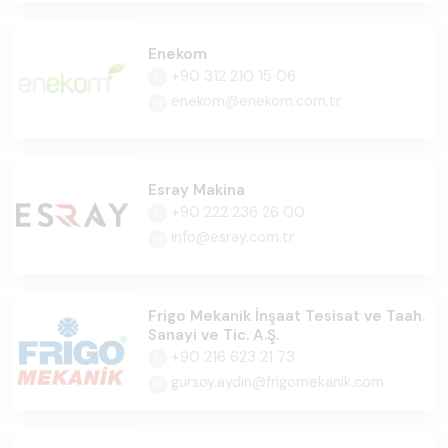
Enekom
+90 312 210 15 06
enekom@enekom.com.tr
Esray Makina
+90 222 236 26 00
info@esray.com.tr
Frigo Mekanik İnşaat Tesisat ve Taah.
Sanayi ve Tic. A.Ş.
+90 216 623 21 73
gursoy.aydin@frigomekanik.com