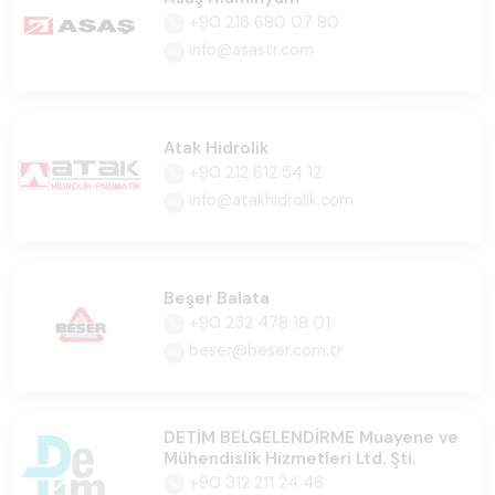
+90 216 680 07 80
info@asastr.com
Atak Hidrolik
+90 212 612 54 12
info@atakhidrolik.com
Beşer Balata
+90 232 478 18 01
beser@beser.com.tr
DETİM BELGELENDİRME Muayene ve
Mühendislik Hizmetleri Ltd. Şti.
+90 312 211 24 46