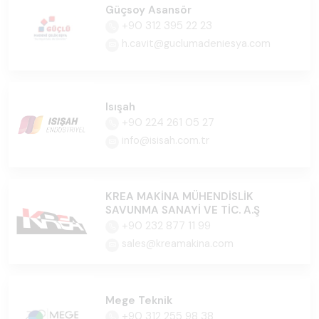
Güçsoy Asansör
+90 312 395 22 23
h.cavit@guclumadeniesya.com
Isışah
+90 224 261 05 27
info@isisah.com.tr
KREA MAKİNA MÜHENDİSLİK
SAVUNMA SANAYİ VE TİC. A.Ş
+90 232 877 11 99
sales@kreamakina.com
Mege Teknik
+90 312 255 98 38