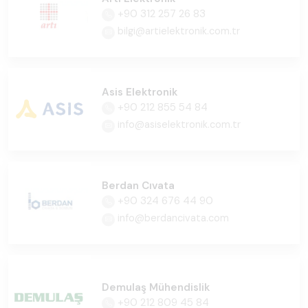
+90 312 257 26 83
bilgi@artielektronik.com.tr
Asis Elektronik
+90 212 855 54 84
info@asiselektronik.com.tr
Berdan Cıvata
+90 324 676 44 90
info@berdancivata.com
Demulaş Mühendislik
+90 212 809 45 84