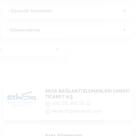
Güvenlik Sistemleri
11
İklimlendirme
8
r
2
AKSA BAĞLANTI ELEMANLARI SANAYİ
TİCARET A.Ş
+90 312 395 29 22
aksabolt@aksabolt.com
Asaş Alüminyum