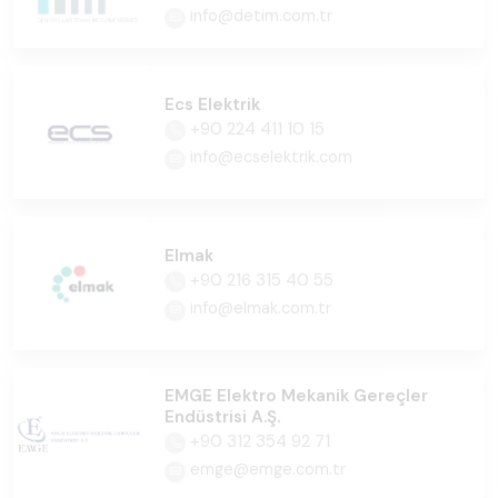
info@detim.com.tr
Ecs Elektrik
+90 224 411 10 15
info@ecselektrik.com
Elmak
+90 216 315 40 55
info@elmak.com.tr
EMGE Elektro Mekanik Gereçler
Endüstrisi A.Ş.
+90 312 354 92 71
emge@emge.com.tr