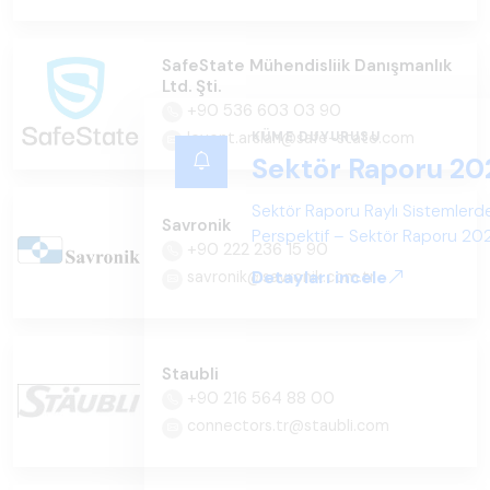
SafeState Mühendisliik Danışmanlık
Ltd. Şti.
+90 536 603 03 90
KÜME DUYURUSU
levent.arslan@safe-state.com
Sektör Raporu 20
Sektör Raporu Raylı Sistemlerde
Savronik
Perspektif – Sektör Raporu 2025
+90 222 236 15 90
gelecek perspektifi açısından ka
Detayları incele
savronik@savronik.com.tr
Staubli
+90 216 564 88 00
connectors.tr@staubli.com