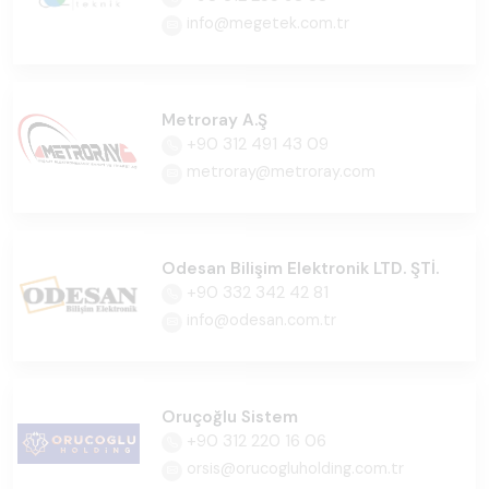
info@megetek.com.tr
Metroray A.Ş
+90 312 491 43 09
metroray@metroray.com
Odesan Bilişim Elektronik LTD. ŞTİ.
+90 332 342 42 81
info@odesan.com.tr
Oruçoğlu Sistem
+90 312 220 16 06
orsis@orucogluholding.com.tr