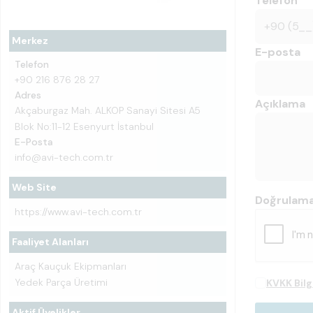
Telefon
Merkez
E-posta
Telefon
+90 216 876 28 27
Adres
Açıklama
Akçaburgaz Mah. ALKOP Sanayi Sitesi A5
Blok No:11-12 Esenyurt İstanbul
E-Posta
info@avi-tech.com.tr
Web Site
Doğrulam
https://www.avi-tech.com.tr
Faaliyet Alanları
Araç Kauçuk Ekipmanları
Yedek Parça Üretimi
KVKK Bil
Aktif Üyelikler