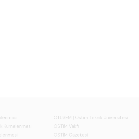
melenmesi
OTÜSEM | Ostim Teknik Üniversitesi
ık Kümelenmesi
OSTİM Vakfı
elenmesi
OSTİM Gazetesi