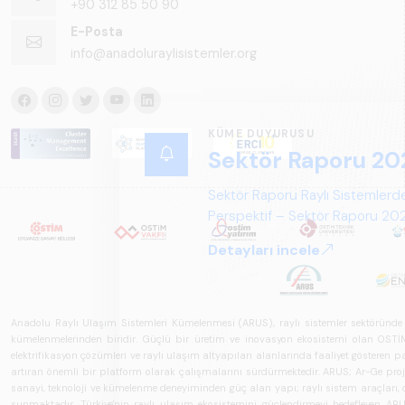
+90 312 85 50 90
E-Posta
info@anadoluraylisistemler.org
Anadolu Raylı Ulaşım Sistemleri Kümelenmesi (ARUS), raylı sistemler sektöründe faal
kümelenmelerinden biridir. Güçlü bir üretim ve inovasyon ekosistemi olan OSTİM'i
elektrifikasyon çözümleri ve raylı ulaşım altyapıları alanlarında faaliyet gösteren pay
artıran önemli bir platform olarak çalışmalarını sürdürmektedir. ARUS; Ar-Ge projeler
sanayi, teknoloji ve kümelenme deneyiminden güç alan yapı; raylı sistem araçları, demi
sunmaktadır. Türkiye'nin raylı ulaşım ekosistemini güçlendirmeyi hedefleyen ARUS,