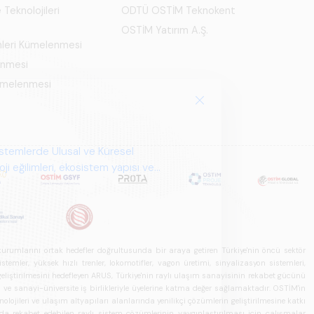
 Teknolojileri
ODTÜ OSTİM Teknokent
OSTİM Yatırım A.Ş.
mleri Kümelenmesi
enmesi
Kümelenmesi
u kurumlarını ortak hedefler doğrultusunda bir araya getiren Türkiye'nin öncü sektör
ler, yüksek hızlı trenler, lokomotifler, vagon üretimi, sinyalizasyon sistemleri,
in geliştirilmesini hedefleyen ARUS, Türkiye'nin raylı ulaşım sanayisinin rekabet gücünü
rı ve sanayi-üniversite iş birlikleriyle üyelerine katma değer sağlamaktadır. OSTİM'in
olojileri ve ulaşım altyapıları alanlarında yenilikçi çözümlerin geliştirilmesine katkı
arda rekabet edebilen raylı sistem çözümlerinin yaygınlaştırılması için çalışmalar