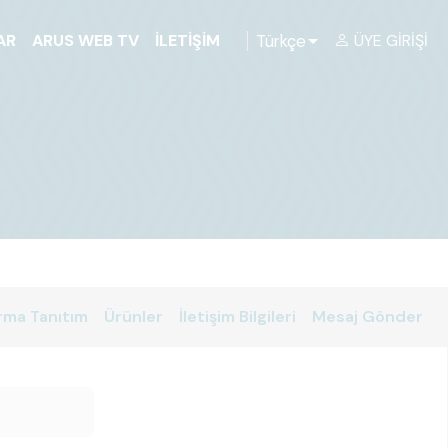
Türkçe
AR
ARUS WEB TV
İLETIŞIM
ÜYE GIRIŞI
rma Tanıtım
Ürünler
İletişim Bilgileri
Mesaj Gönder