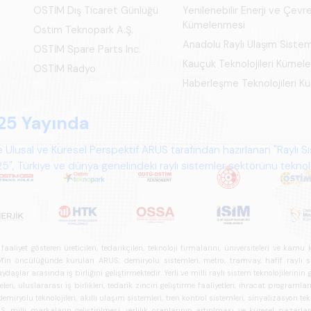
OSTİM Dış Ticaret Günlüğü
Yenilenebilir Enerji ve Çevre
Kümelenmesi
Ostim Teknopark A.Ş.
Anadolu Raylı Ulaşım Siste
OSTİM Spare Parts Inc.
Kauçuk Teknolojileri Kümel
OSTİM Radyo
Haberleşme Teknolojileri 
iyet gösteren üreticileri, tedarikçileri, teknoloji firmalarını, üniversiteleri ve kam
n öncülüğünde kurulan ARUS; demiryolu sistemleri, metro, tramvay, hafif raylı sistem
daşlar arasında iş birliğini geliştirmektedir. Yerli ve milli raylı sistem teknolojilerin
i, uluslararası iş birlikleri, tedarik zinciri geliştirme faaliyetleri, ihracat programla
ryolu teknolojileri, akıllı ulaşım sistemleri, tren kontrol sistemleri, sinyalizasyon tekn
 milli markaların geliştirilmesi, yerlilik oranlarının artırılması ve küresel pazarl