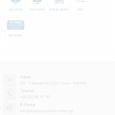
ISO 9001
ISO 14001
OHSAS 18001
IRIS
EN 15085
Adres
100. Yıl Bulvarı No:101/A Ostim, ANKARA
Telefon
+90 312 85 50 90
E-Posta
info@anadoluraylisistemler.org