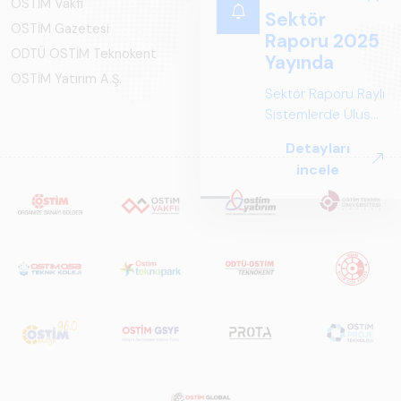
OSTİM Vakfı
Sektör
OSTİM Gazetesi
Raporu 2025
ODTÜ OSTİM Teknokent
Yayında
OSTİM Yatırım A.Ş.
Sektör Raporu Raylı
Sistemlerde Ulusal
ve Küresel
Detayları
Perspektif ARUS
incele
tarafından
hazırlanan "Raylı
Sistemlerde Ulusal
ve Küresel
Perspektif – Sektör
Raporu 2025",
Türkiye ve dünya
genelindeki raylı
sistemler
sektörünü teknoloji
eğilimleri,