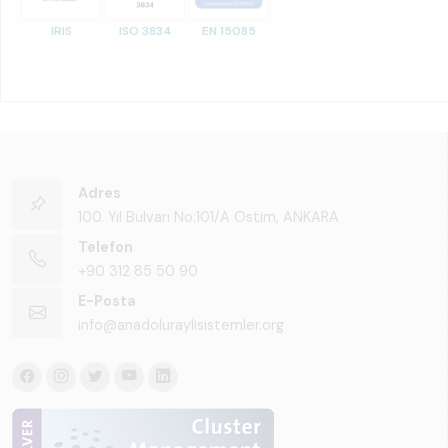
IRIS
ISO 3834
EN 15085
Adres
100. Yıl Bulvarı No:101/A Ostim, ANKARA
Telefon
+90 312 85 50 90
E-Posta
info@anadoluraylisistemler.org