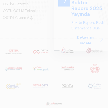
Sektör
OSTİM Gazetesi
Raporu 2025
ODTÜ OSTİM Teknokent
Yayında
OSTİM Yatırım A.Ş.
Sektör Raporu Raylı
Sistemlerde Ulusal
ve Küresel
Detayları
Perspektif ARUS
incele
tarafından
hazırlanan "Raylı
Sistemlerde Ulusal
ve Küresel
Perspektif – Sektör
Raporu 2025",
Türkiye ve dünya
genelindeki raylı
sistemler
sektörünü teknoloji
eğilimleri,
ekosistem yapısı