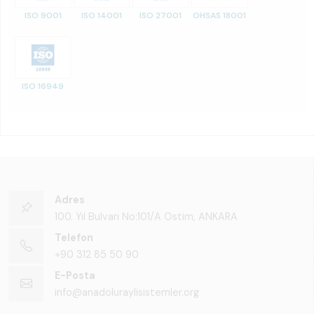
ISO 9001
ISO 14001
ISO 27001
OHSAS 18001
ISO 16949
Adres
100. Yıl Bulvarı No:101/A Ostim, ANKARA
Telefon
+90 312 85 50 90
E-Posta
info@anadoluraylisistemler.org