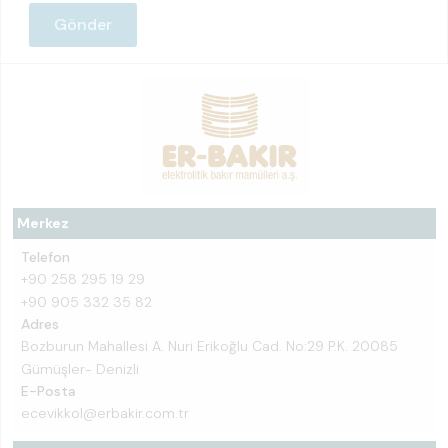
Merkez
Telefon
+90 258 295 19 29
+90 905 332 35 82
Adres
Bozburun Mahallesi A. Nuri Erikoğlu Cad. No:29 P.K. 20085
Gümüşler- Denizli
E-Posta
ecevikkol@erbakir.com.tr