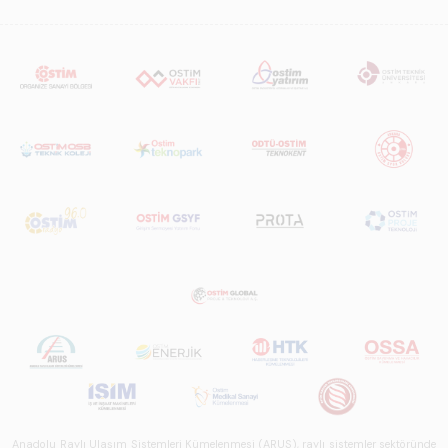
Anadolu Raylı Ulaşım Sistemleri Kümelenmesi (ARUS), raylı sistemler sektöründe