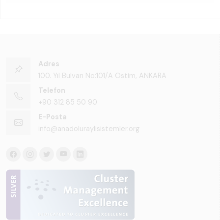
Adres
100. Yıl Bulvarı No:101/A Ostim, ANKARA
Telefon
+90 312 85 50 90
E-Posta
info@anadoluraylisistemler.org