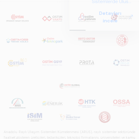
Sistemlerde Ulusal
ve Küresel
Detayları
Perspektif ARUS
incele
tarafından
hazırlanan "Raylı
Sistemlerde Ulusal
ve Küresel
Perspektif – Sektör
Raporu 2025",
Türkiye ve dünya
genelindeki raylı
sistemler
sektörünü teknoloji
eğilimleri,
ekosistem yapısı
ve gelecek
perspektifi
açısından kapsamlı
biçimde ele alan
Anadolu Raylı Ulaşım Sistemleri Kümelenmesi (ARUS), raylı sistemler sektöründe
bir referans
faaliyet gösteren üreticileri, tedarikçileri, teknoloji firmalarını, üniversiteleri ve kamu