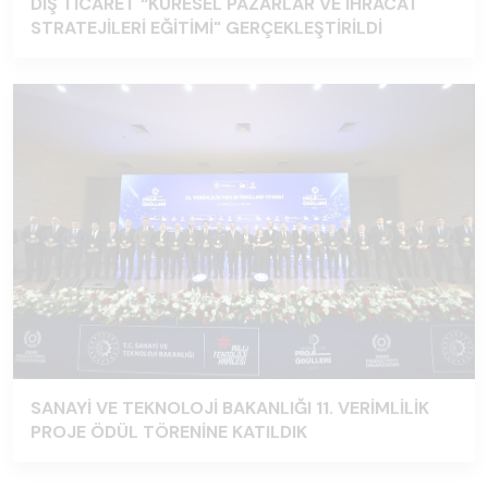
DIŞ TİCARET “KÜRESEL PAZARLAR VE İHRACAT
STRATEJİLERİ EĞİTİMİ" GERÇEKLEŞTİRİLDİ
SANAYİ VE TEKNOLOJİ BAKANLIĞI 11. VERİMLİLİK
PROJE ÖDÜL TÖRENİNE KATILDIK