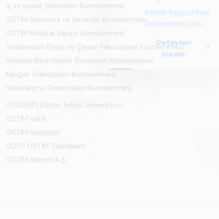
İş ve İnşaat Makineleri Kümelenmesi
Sektör Raporu Raylı
OSTİM Savunma ve Havacılık Kümelenmesi
Sistemlerde Ulusal
OSTİM Medikal Sanayi Kümelenmesi
ve Küresel
Detayları
Perspektif ARUS
Yenilenebilir Enerji ve Çevre Teknolojileri Kümelenmesi
incele
tarafından
Anadolu Raylı Ulaşım Sistemleri Kümelenmesi
hazırlanan "Raylı
Kauçuk Teknolojileri Kümelenmesi
Sistemlerde Ulusal
Haberleşme Teknolojileri Kümelenmesi
ve Küresel
Perspektif – Sektör
OTÜSEM | Ostim Teknik Üniversitesi
Raporu 2025",
OSTİM Vakfı
Türkiye ve dünya
OSTİM Gazetesi
genelindeki raylı
ODTÜ OSTİM Teknokent
sistemler
sektörünü teknoloji
OSTİM Yatırım A.Ş.
eğilimleri,
ekosistem yapısı
ve gelecek
perspektifi
açısından kapsamlı