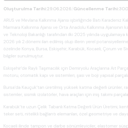
Oluşturulma Tarihi:
29.06.2026
/
Güncellenme Tarihi:
30.
ARUS ve Mevlana Kalkınma Ajansı işbirliğinde Batı Karadeniz Kal
Marmara Kalkınma Ajansı ve Orta Anadolu Kalkınma Ajansının kat
ve Teknoloji Bakanlığı tarafından ilki 2025 yılında uygulamaya
2026 yılı 2.dönemi ilan edilmiş olup illerin yerel potansiyellerin
özelinde Konya, Bursa, Eskişehir, Karabük, Kocaeli, Çorum ve Siv
bilgiler sunulmuştur.
Eskişehir’de Raylı Taşımacılık için Demiryolu Araçlarına Ait Pa
motoru, otomatik kapı ve sistemleri, şasi ve boji yapısal parçala
Bursa’da Kauçuk’tan üretilmiş yüksek katma değerli ürünler, r
sistemler, sismik izolatörler, hava araçları için iniş takımı parçala
Karabük’te uzun Çelik Tabanlı Katma Değerli Ürün Üretimi, kent içi
teker seti, nitelikli bağlantı elemanları, özel geometriye ve da
Kocaeli ilinde tampon ve darbe sönümleyiciler, elastomer süspa