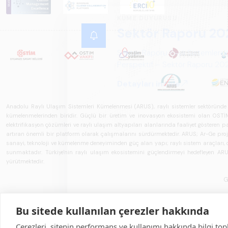
Anadolu Raylı Ulaşım Sistemleri Kümelenmesi (ARUS), raylı sistemler sektöründe faal
kümelenmelerinden biridir. Güçlü bir üretim ve inovasyon ekosistemi olan OSTİM'i
elektrifikasyon çözümleri ve raylı ulaşım altyapıları alanlarında faaliyet gösteren pay
artıran önemli bir platform olarak çalışmalarını sürdürmektedir. ARUS; Ar-Ge projeler
sanayi, teknoloji ve kümelenme deneyiminden güç alan yapı; raylı sistem araçları, demi
sunmaktadır. Türkiye'nin raylı ulaşım ekosistemini güçlendirmeyi hedefleyen ARUS,
yürütmektedir.
G
Bu sitede kullanılan çerezler hakkında
Çerezleri, sitenin performans ve kullanımı hakkında bilgi top