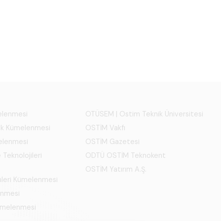
melenmesi
OTÜSEM | Ostim Teknik Üniversitesi
ık Kümelenmesi
OSTİM Vakfı
elenmesi
OSTİM Gazetesi
 Teknolojileri
ODTÜ OSTİM Teknokent
OSTİM Yatırım A.Ş.
mleri Kümelenmesi
enmesi
Kümelenmesi