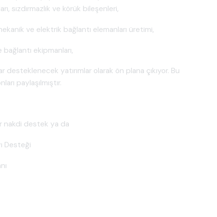
rı, sızdırmazlık ve körük bileşenleri,
 mekanik ve elektrik bağlantı elemanları üretimi,
 bağlantı ekipmanları,
ar desteklenecek yatırımlar olarak ön plana çıkıyor. Bu
arı paylaşılmıştır.
ar nakdi destek ya da
yı Desteği
anı