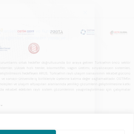
u kurumlarını ortak hedefler doğrultusunda bir araya getiren Türkiye'nin öncü sektör
ler, yüksek hızlı trenler, lokomotifler, vagon üretimi, sinyalizasyon sistemleri,
in geliştirilmesini hedefleyen ARUS, Türkiye'nin raylı ulaşım sanayisinin rekabet gücünü
rı ve sanayi-üniversite iş birlikleriyle üyelerine katma değer sağlamaktadır. OSTİM'in
olojileri ve ulaşım altyapıları alanlarında yenilikçi çözümlerin geliştirilmesine katkı
arda rekabet edebilen raylı sistem çözümlerinin yaygınlaştırılması için çalışmalar