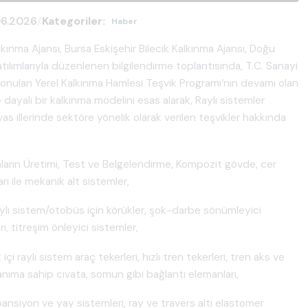
06.2026
/
Kategoriler:
Haber
kınma Ajansı, Bursa Eskişehir Bilecik Kalkınma Ajansı, Doğu
ılımlarıyla düzenlenen bilgilendirme toplantısında, T.C. Sanayi
 konulan Yerel Kalkınma Hamlesi Teşvik Programı’nın devamı olan
e dayalı bir kalkınma modelini esas alarak, Raylı sistemler
as illerinde sektöre yönelik olarak verilen teşvikler hakkında
rçaların Üretimi, Test ve Belgelendirme, Kompozit gövde, cer
rı ile mekanik alt sistemler,
aylı sistem/otobüs için körükler, şok-darbe sönümleyici
rı, titreşim önleyici sistemler,
 raylı sistem araç tekerleri, hızlı tren tekerleri, tren aks ve
yanıma sahip cıvata, somun gibi bağlantı elemanları,
nsiyon ve yay sistemleri, ray ve travers altı elastomer