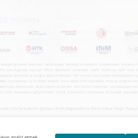
iyet gösteren üreticileri, tedarikçileri, teknoloji firmalarını, üniversiteleri ve kam
n öncülüğünde kurulan ARUS; demiryolu sistemleri, metro, tramvay, hafif raylı sistem
daşlar arasında iş birliğini geliştirmektedir. Yerli ve milli raylı sistem teknolojilerin
i, uluslararası iş birlikleri, tedarik zinciri geliştirme faaliyetleri, ihracat programla
ryolu teknolojileri, akıllı ulaşım sistemleri, tren kontrol sistemleri, sinyalizasyon tekn
 milli markaların geliştirilmesi, yerlilik oranlarının artırılması ve küresel pazarl
izlilik
| Portal Kullanım Şartları
| KVKK Bilgilendirme Metni
| Bize Ulaşın
Türkçe
layıp analiz etmek,