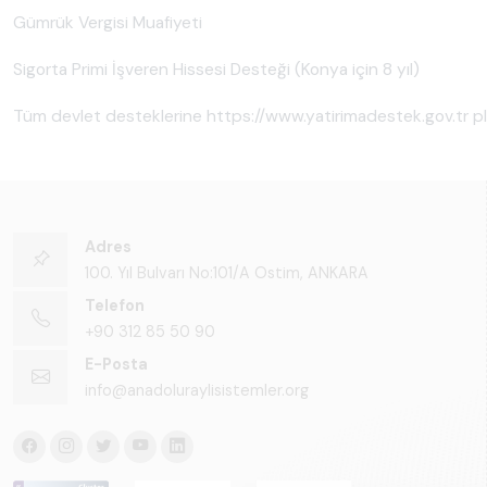
Gümrük Vergisi Muafiyeti
Sigorta Primi İşveren Hissesi Desteği (Konya için 8 yıl)
Tüm devlet desteklerine https://www.yatirimadestek.gov.tr pla
Adres
100. Yıl Bulvarı No:101/A Ostim, ANKARA
Telefon
+90 312 85 50 90
E-Posta
info@anadoluraylisistemler.org