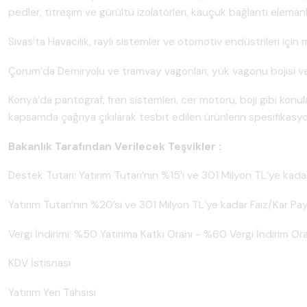
pedler, titreşim ve gürültü izolatörleri, kauçuk bağlantı elemanla
Sivas’ta Havacılık, raylı sistemler ve otomotiv endüstrileri için
Çorum’da Demiryolu ve tramvay vagonları, yük vagonu bojisi ve
Konya’da pantograf, fren sistemleri, cer motoru, boji gibi konul
kapsamda çağrıya çıkılarak tesbit edilen ürünlerin spesifikasyonl
Bakanlık Tarafından Verilecek Teşvikler :
Destek Tutarı: Yatırım Tutarı’nın %15’i ve 301 Milyon TL’ye kad
Yatırım Tutarı’nın %20’si ve 301 Milyon TL’ye kadar Faiz/Kar Pa
Vergi İndirimi: %50 Yatırıma Katkı Oranı - %60 Vergi İndirim Or
KDV İstisnası
Yatırım Yeri Tahsisi