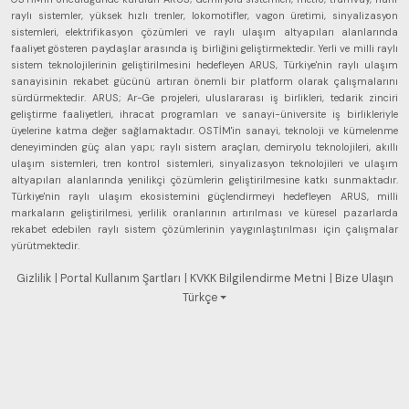
raylı sistemler, yüksek hızlı trenler, lokomotifler, vagon üretimi, sinyalizasyon
sistemleri, elektrifikasyon çözümleri ve raylı ulaşım altyapıları alanlarında
faaliyet gösteren paydaşlar arasında iş birliğini geliştirmektedir. Yerli ve milli raylı
sistem teknolojilerinin geliştirilmesini hedefleyen ARUS, Türkiye'nin raylı ulaşım
sanayisinin rekabet gücünü artıran önemli bir platform olarak çalışmalarını
sürdürmektedir. ARUS; Ar-Ge projeleri, uluslararası iş birlikleri, tedarik zinciri
geliştirme faaliyetleri, ihracat programları ve sanayi-üniversite iş birlikleriyle
üyelerine katma değer sağlamaktadır. OSTİM'in sanayi, teknoloji ve kümelenme
deneyiminden güç alan yapı; raylı sistem araçları, demiryolu teknolojileri, akıllı
ulaşım sistemleri, tren kontrol sistemleri, sinyalizasyon teknolojileri ve ulaşım
altyapıları alanlarında yenilikçi çözümlerin geliştirilmesine katkı sunmaktadır.
Türkiye'nin raylı ulaşım ekosistemini güçlendirmeyi hedefleyen ARUS, milli
markaların geliştirilmesi, yerlilik oranlarının artırılması ve küresel pazarlarda
rekabet edebilen raylı sistem çözümlerinin yaygınlaştırılması için çalışmalar
yürütmektedir.
Gizlilik
| Portal Kullanım Şartları
| KVKK Bilgilendirme Metni
| Bize Ulaşın
Türkçe