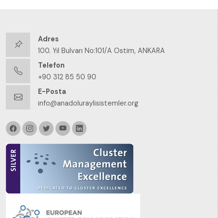
Adres
100. Yıl Bulvarı No:101/A Ostim, ANKARA
Telefon
+90 312 85 50 90
E-Posta
info@anadoluraylisistemler.org