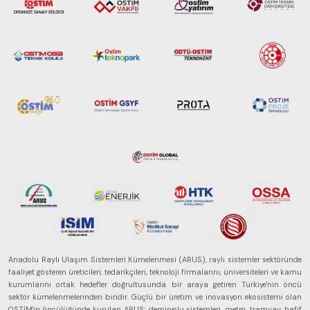
eğilimleri,
ekosistem yapısı
ve gelecek
perspektifi
açısından kapsamlı
biçimde ele alan
bir referans
çalışmasıdır.
Anadolu Raylı Ulaşım Sistemleri Kümelenmesi (ARUS), raylı sistemler sektöründe
faaliyet gösteren üreticileri, tedarikçileri, teknoloji firmalarını, üniversiteleri ve kamu
kurumlarını ortak hedefler doğrultusunda bir araya getiren Türkiye'nin öncü
sektör kümelenmelerinden biridir. Güçlü bir üretim ve inovasyon ekosistemi olan
OSTİM'in öncülüğünde kurulan ARUS; demiryolu sistemleri, metro, tramvay, hafif