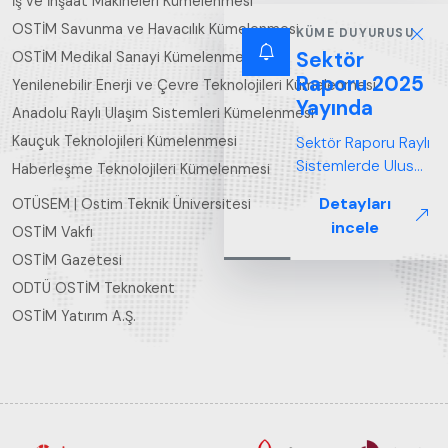
İş ve İnşaat Makineleri Kümelenmesi
OSTİM Savunma ve Havacılık Kümelenmesi
KÜME DUYURUSU
Sektör
OSTİM Medikal Sanayi Kümelenmesi
Raporu 2025
Yenilenebilir Enerji ve Çevre Teknolojileri Kümelenmesi
Yayında
Anadolu Raylı Ulaşım Sistemleri Kümelenmesi
Kauçuk Teknolojileri Kümelenmesi
Sektör Raporu Raylı
Sistemlerde Ulusal
Haberleşme Teknolojileri Kümelenmesi
ve Küresel
Detayları
OTÜSEM | Ostim Teknik Üniversitesi
Perspektif ARUS
incele
OSTİM Vakfı
tarafından
hazırlanan "Raylı
OSTİM Gazetesi
Sistemlerde Ulusal
ODTÜ OSTİM Teknokent
ve Küresel
OSTİM Yatırım A.Ş.
Perspektif – Sektör
Raporu 2025",
Türkiye ve dünya
genelindeki raylı
sistemler
sektörünü teknoloji