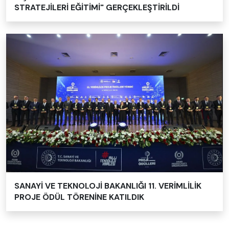
STRATEJİLERİ EĞİTİMİ" GERÇEKLEŞTİRİLDİ
SANAYİ VE TEKNOLOJİ BAKANLIĞI 11. VERİMLİLİK
PROJE ÖDÜL TÖRENİNE KATILDIK