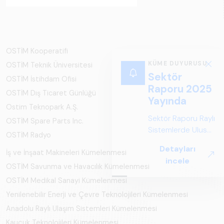
OSTİM Kooperatifi
KÜME DUYURUSU
OSTİM Teknik Üniversitesi
Sektör
OSTİM İstihdam Ofisi
Raporu 2025
OSTİM Dış Ticaret Günlüğü
Yayında
Ostim Teknopark A.Ş.
Sektör Raporu Raylı
OSTİM Spare Parts Inc.
Sistemlerde Ulusal
OSTİM Radyo
ve Küresel
Detayları
İş ve İnşaat Makineleri Kümelenmesi
Perspektif ARUS
incele
tarafından
OSTİM Savunma ve Havacılık Kümelenmesi
hazırlanan "Raylı
OSTİM Medikal Sanayi Kümelenmesi
Sistemlerde Ulusal
Yenilenebilir Enerji ve Çevre Teknolojileri Kümelenmesi
ve Küresel
Anadolu Raylı Ulaşım Sistemleri Kümelenmesi
Perspektif – Sektör
Raporu 2025",
Kauçuk Teknolojileri Kümelenmesi