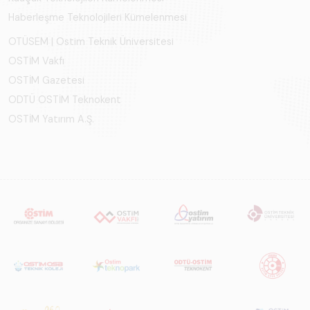
Türkiye ve dünya
Haberleşme Teknolojileri Kümelenmesi
genelindeki raylı
OTÜSEM | Ostim Teknik Üniversitesi
sistemler
sektörünü teknoloji
OSTİM Vakfı
eğilimleri,
OSTİM Gazetesi
ekosistem yapısı
ODTÜ OSTİM Teknokent
ve gelecek
OSTİM Yatırım A.Ş.
perspektifi
açısından kapsamlı
biçimde ele alan
bir referans
çalışmasıdır.