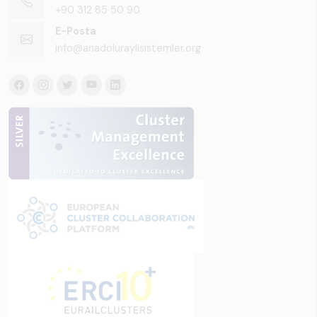
+90 312 85 50 90
E-Posta
info@anadoluraylisistemler.org