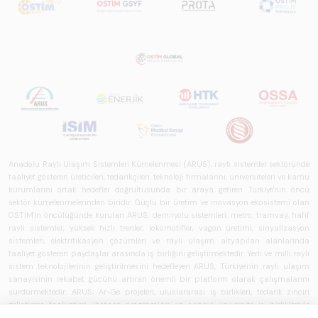
Anadolu Raylı Ulaşım Sistemleri Kümelenmesi (ARUS), raylı sistemler sektöründe
faaliyet gösteren üreticileri, tedarikçileri, teknoloji firmalarını, üniversiteleri ve kamu
kurumlarını ortak hedefler doğrultusunda bir araya getiren Türkiye'nin öncü
sektör kümelenmelerinden biridir. Güçlü bir üretim ve inovasyon ekosistemi olan
OSTİM'in öncülüğünde kurulan ARUS; demiryolu sistemleri, metro, tramvay, hafif
raylı sistemler, yüksek hızlı trenler, lokomotifler, vagon üretimi, sinyalizasyon
sistemleri, elektrifikasyon çözümleri ve raylı ulaşım altyapıları alanlarında
faaliyet gösteren paydaşlar arasında iş birliğini geliştirmektedir. Yerli ve milli raylı
sistem teknolojilerinin geliştirilmesini hedefleyen ARUS, Türkiye'nin raylı ulaşım
sanayisinin rekabet gücünü artıran önemli bir platform olarak çalışmalarını
sürdürmektedir. ARUS; Ar-Ge projeleri, uluslararası iş birlikleri, tedarik zinciri
geliştirme faaliyetleri, ihracat programları ve sanayi-üniversite iş birlikleriyle
üyelerine katma değer sağlamaktadır. OSTİM'in sanayi, teknoloji ve kümelenme