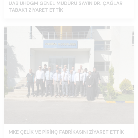
UAB UHDGM GENEL MÜDÜRÜ SAYIN DR. ÇAĞLAR
TABAK'I ZİYARET ETTİK
MKE ÇELİK VE PİRİNÇ FABRİKASINI ZİYARET ETTİK