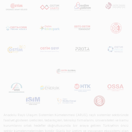
Anadolu Raylı Ulaşım Sistemleri Kümelenmesi (ARUS), raylı sistemler sektöründe
faaliyet gösteren üreticileri, tedarikçileri, teknoloji firmalarını, üniversiteleri ve kamu
kurumlarını ortak hedefler doğrultusunda bir araya getiren Türkiye'nin öncü
sektör kümelenmelerinden biridir. Güçlü bir üretim ve inovasyon ekosistemi olan