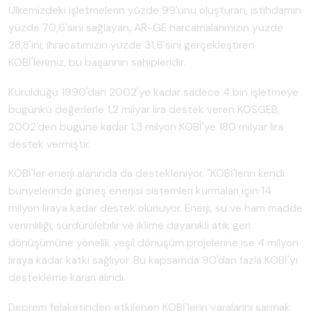
Ülkemizdeki işletmelerin yüzde 99'unu oluşturan, istihdamın
yüzde 70,6'sını sağlayan, AR-GE harcamalarımızın yüzde
28,8'ini, ihracatımızın yüzde 31,6'sını gerçekleştiren
KOBİ'lerimiz, bu başarının sahipleridir.
Kurulduğu 1990'dan 2002'ye kadar sadece 4 bin işletmeye
bugünkü değerlerle 1,2 milyar lira destek veren KOSGEB,
2002'den bugüne kadar 1,3 milyon KOBİ'ye 180 milyar lira
destek vermiştir.
KOBİ'ler enerji alanında da destekleniyor. "KOBİ'lerin kendi
bünyelerinde güneş enerjisi sistemleri kurmaları için 14
milyon liraya kadar destek olunuyor. Enerji, su ve ham madde
verimliliği, sürdürülebilir ve iklime dayanıklı atık geri
dönüşümüne yönelik yeşil dönüşüm projelerine ise 4 milyon
liraya kadar katkı sağlıyor. Bu kapsamda 90'dan fazla KOBİ'yi
destekleme kararı alındı.
Deprem felaketinden etkilenen KOBİ'lerin yaralarını sarmak