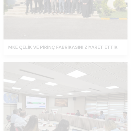
MKE ÇELİK VE PİRİNÇ FABRİKASINI ZİYARET ETTİK