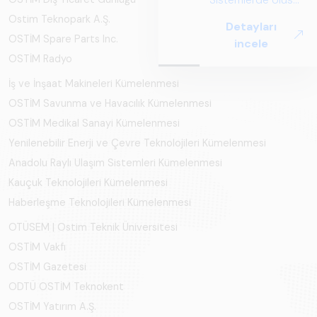
ve Küresel
Ostim Teknopark A.Ş.
Detayları
Perspektif ARUS
OSTİM Spare Parts Inc.
incele
tarafından
OSTİM Radyo
hazırlanan "Raylı
Sistemlerde Ulusal
İş ve İnşaat Makineleri Kümelenmesi
ve Küresel
OSTİM Savunma ve Havacılık Kümelenmesi
Perspektif – Sektör
OSTİM Medikal Sanayi Kümelenmesi
Raporu 2025",
Yenilenebilir Enerji ve Çevre Teknolojileri Kümelenmesi
Türkiye ve dünya
genelindeki raylı
Anadolu Raylı Ulaşım Sistemleri Kümelenmesi
sistemler
Kauçuk Teknolojileri Kümelenmesi
sektörünü teknoloji
Haberleşme Teknolojileri Kümelenmesi
eğilimleri,
ekosistem yapısı
OTÜSEM | Ostim Teknik Üniversitesi
ve gelecek
OSTİM Vakfı
perspektifi
OSTİM Gazetesi
açısından kapsamlı
ODTÜ OSTİM Teknokent
biçimde ele alan
OSTİM Yatırım A.Ş.
bir referans