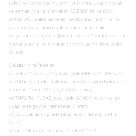
askeri ve varsa özel müşteri isteklerine uygun olarak
ve zamanında karşılamaktır. AS EN 9100 ve ISO-
9001:2000 kalite sistemlerine dayanan etkin kalite
güvence programı uygulamalarımızın temelini
oluşturur ve başarı sağlamamızda en önemli unsurdur.
Kablaj tasarımı ve üretiminde önde gelen firmalardan
birisidir.
Çalışılan Ana Projeler
•SIKORSKY: TAI-TUSAŞ aracılığı ile MH-60M, UH-60M,
S-70i helikopterleri tail cone ve rotor pylon bölümleri
harness üretimi (65 çeşit kablo takımı)
•AIRBUS: TAI-TUSAŞ aracılığı ile A400M askeri kargo
uçağı orta gövde harnessları üretimi
•C130 uçakları upgrade programı : Harness üretimi
(2011)
•Atak Helikopteri: Harness üretimi (2015)