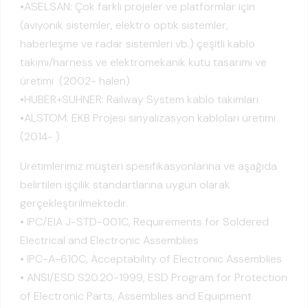
•ASELSAN: Çok farklı projeler ve platformlar için
(aviyonik sistemler, elektro optik sistemler,
haberleşme ve radar sistemleri vb.) çeşitli kablo
takımı/harness ve elektromekanik kutu tasarımı ve
üretimi (2002- halen)
•HUBER+SUHNER: Railway System kablo takımları
•ALSTOM: EKB Projesi sinyalizasyon kabloları üretimi
(2014- )
Üretimlerimiz müşteri spesifikasyonlarına ve aşağıda
belirtilen işçilik standartlarına uygun olarak
gerçekleştirilmektedir.
• IPC/EIA J-STD-001C, Requirements for Soldered
Electrical and Electronic Assemblies
• IPC-A-610C, Acceptability of Electronic Assemblies
• ANSI/ESD S20.20-1999, ESD Program for Protection
of Electronic Parts, Assemblies and Equipment