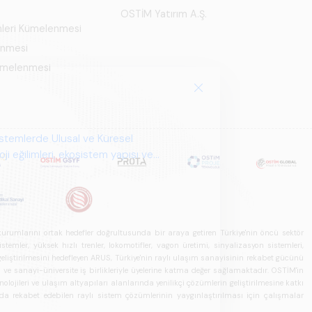
OSTİM Yatırım A.Ş.
mleri Kümelenmesi
enmesi
Kümelenmesi
u kurumlarını ortak hedefler doğrultusunda bir araya getiren Türkiye'nin öncü sektör
ler, yüksek hızlı trenler, lokomotifler, vagon üretimi, sinyalizasyon sistemleri,
in geliştirilmesini hedefleyen ARUS, Türkiye'nin raylı ulaşım sanayisinin rekabet gücünü
rı ve sanayi-üniversite iş birlikleriyle üyelerine katma değer sağlamaktadır. OSTİM'in
olojileri ve ulaşım altyapıları alanlarında yenilikçi çözümlerin geliştirilmesine katkı
arda rekabet edebilen raylı sistem çözümlerinin yaygınlaştırılması için çalışmalar