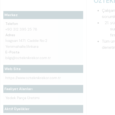
ÖZTEK
Çalışan
Merkez
sorumlu
yü
Telefon
su
+90 312 395 25 78
fi
Adres
İvagsan 1471. Cadde No:2
Tüm ürü
Yenimahalle/Ankara
denetim
E-Posta
bilgi@ozteknikrekor.com.tr
Web Site
https://www.ozteknikrekor.com.tr
Faaliyet Alanları
Yedek Parça Üretimi
Aktif Üyelikler