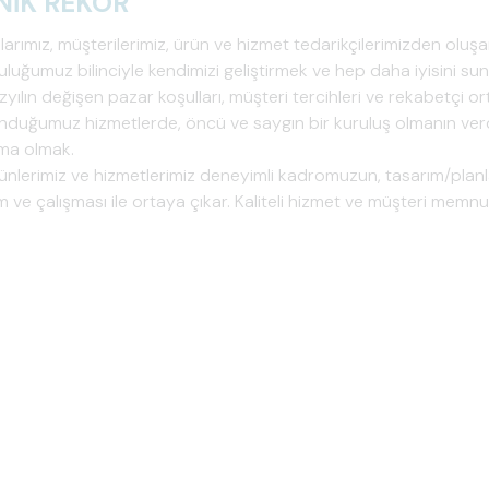
NİK REKOR
larımız, müşterilerimiz, ürün ve hizmet tedarikçilerimizden olu
luğumuz bilinciyle kendimizi geliştirmek ve hep daha iyisini su
zyılın değişen pazar koşulları, müşteri tercihleri ve rekabetçi 
nduğumuz hizmetlerde, öncü ve saygın bir kuruluş olmanın verdi
rma olmak.
nlerimiz ve hizmetlerimiz deneyimli kadromuzun, tasarım/planl
 ve çalışması ile ortaya çıkar. Kaliteli hizmet ve müşteri memnun