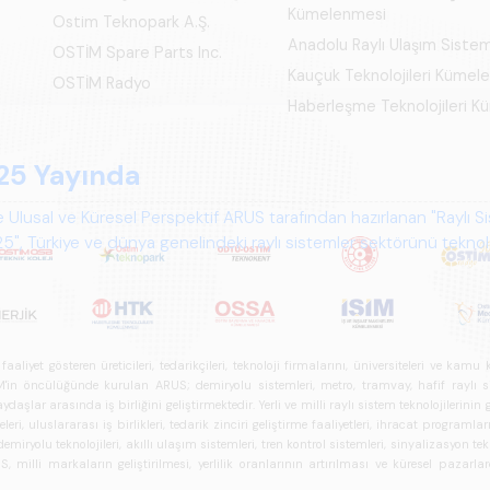
Kümelenmesi
Ostim Teknopark A.Ş.
Anadolu Raylı Ulaşım Siste
OSTİM Spare Parts Inc.
Kauçuk Teknolojileri Kümel
OSTİM Radyo
Haberleşme Teknolojileri 
iyet gösteren üreticileri, tedarikçileri, teknoloji firmalarını, üniversiteleri ve kam
n öncülüğünde kurulan ARUS; demiryolu sistemleri, metro, tramvay, hafif raylı sistem
daşlar arasında iş birliğini geliştirmektedir. Yerli ve milli raylı sistem teknolojilerin
i, uluslararası iş birlikleri, tedarik zinciri geliştirme faaliyetleri, ihracat programla
ryolu teknolojileri, akıllı ulaşım sistemleri, tren kontrol sistemleri, sinyalizasyon tekn
 milli markaların geliştirilmesi, yerlilik oranlarının artırılması ve küresel pazarl