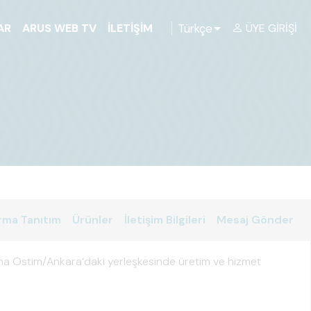
Türkçe
AR
ARUS WEB TV
İLETIŞIM
ÜYE GIRIŞI
rma Tanıtım
Ürünler
İletişim Bilgileri
Mesaj Gönder
yana Ostim/Ankara‘daki yerleşkesinde üretim ve hizmet