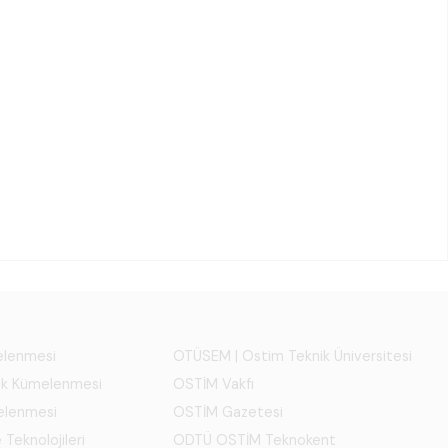
melenmesi
OTÜSEM | Ostim Teknik Üniversitesi
ık Kümelenmesi
OSTİM Vakfı
elenmesi
OSTİM Gazetesi
 Teknolojileri
ODTÜ OSTİM Teknokent