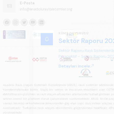
E-Posta
info@anadoluraylisistemler.org
Anadolu Raylı Ulaşım Sistemleri Kümelenmesi (ARUS), raylı sistemler sektöründe faal
kümelenmelerinden biridir. Güçlü bir üretim ve inovasyon ekosistemi olan OSTİM'i
elektrifikasyon çözümleri ve raylı ulaşım altyapıları alanlarında faaliyet gösteren pay
artıran önemli bir platform olarak çalışmalarını sürdürmektedir. ARUS; Ar-Ge projeler
sanayi, teknoloji ve kümelenme deneyiminden güç alan yapı; raylı sistem araçları, demi
sunmaktadır. Türkiye'nin raylı ulaşım ekosistemini güçlendirmeyi hedefleyen ARUS,
yürütmektedir.