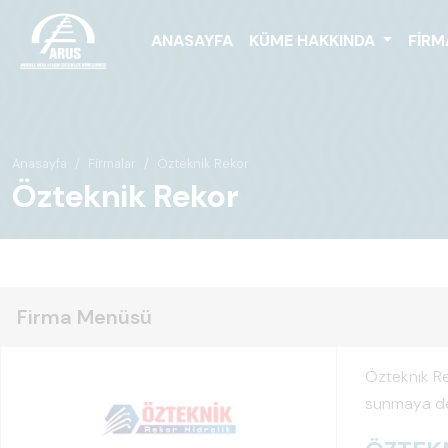
ANASAYFA
KÜME HAKKINDA
FIRM
Anasayfa
Firmalar
Özteknik Rekor
Özteknik Rekor
Firma Menüsü
Özteknik Re
sunmaya de