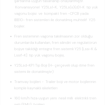
şartlarına uygun tasarlanıp onaylanmıştır.
Konvansiyonel Y25Ls1-K, Y25Ls(s)(d)1-K tip yük
vagonu bojisi ve kompakt fren -CFCB yada
IBB10- fren sistemleri ile donatılmış muhtelif Y25
bojiler.
Fren sisteminin vagona takılmasının zor olduğu
durumlarda kullanılan, fren silindiri ve regülatörün
bojiye takıldığı entegre fren sistemli Y25 [Lssi-K &
Lssif-K] tip yük vagonu bojisi,
Y25Lsd-KP1 Tip Boji (H- çerçeveli olup itme fren
sistemi ile donatılmıştır)
Tramvay bojileri - Trailer boji ve motor bojilerinin
komple kaynaklı iskeletleri
160 km/h hıza uygun yeni nesil milli elektrikli tren
seti (EMU) bojileri,