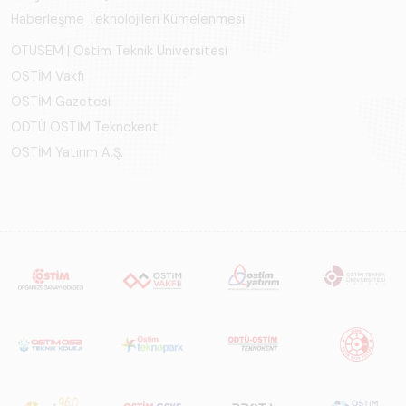
ekosistem yapısı
Haberleşme Teknolojileri Kümelenmesi
ve gelecek
perspektifi
OTÜSEM | Ostim Teknik Üniversitesi
açısından kapsamlı
OSTİM Vakfı
biçimde ele alan
OSTİM Gazetesi
bir referans
ODTÜ OSTİM Teknokent
çalışmasıdır.
OSTİM Yatırım A.Ş.