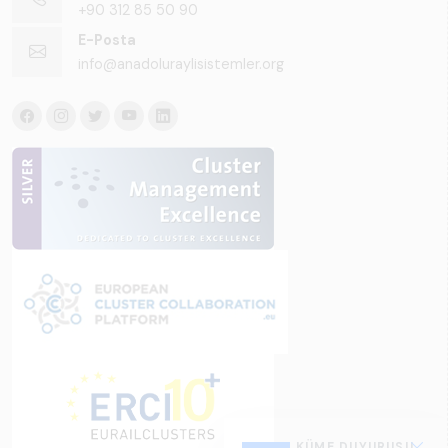
+90 312 85 50 90
E-Posta
info@anadoluraylisistemler.org
KÜME DUYURUSU