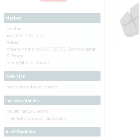
Merkez
Telefon
+90 232 478 18 01
Adres
Ankara Asfaltı No:309 35050 Bornova İzmir
E-Posta
beser@beser.com.tr
Web Site
https://www.beser.com.tr
Faaliyet Alanları
Yedek Parça Üretimi
Fren & Kompresör Sistemleri
Aktif Üyelikler