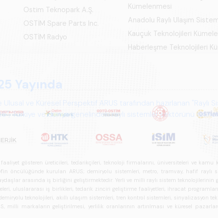
Kümelenmesi
Ostim Teknopark A.Ş.
Anadolu Raylı Ulaşım Siste
OSTİM Spare Parts Inc.
Kauçuk Teknolojileri Kümel
OSTİM Radyo
Haberleşme Teknolojileri 
iyet gösteren üreticileri, tedarikçileri, teknoloji firmalarını, üniversiteleri ve kam
n öncülüğünde kurulan ARUS; demiryolu sistemleri, metro, tramvay, hafif raylı sistem
daşlar arasında iş birliğini geliştirmektedir. Yerli ve milli raylı sistem teknolojilerin
i, uluslararası iş birlikleri, tedarik zinciri geliştirme faaliyetleri, ihracat programla
ryolu teknolojileri, akıllı ulaşım sistemleri, tren kontrol sistemleri, sinyalizasyon tekn
 milli markaların geliştirilmesi, yerlilik oranlarının artırılması ve küresel pazarl