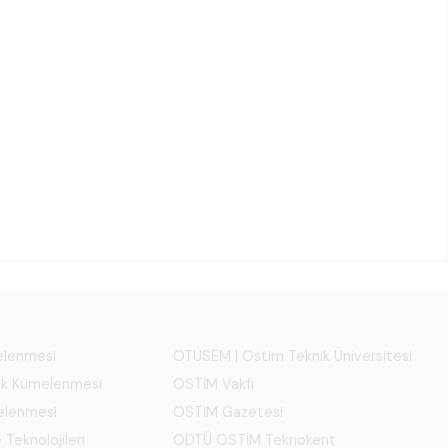
melenmesi
OTÜSEM | Ostim Teknik Üniversitesi
ık Kümelenmesi
OSTİM Vakfı
elenmesi
OSTİM Gazetesi
 Teknolojileri
ODTÜ OSTİM Teknokent