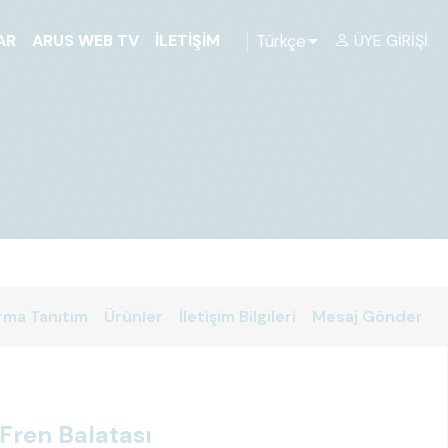
Türkçe
AR
ARUS WEB TV
İLETIŞIM
ÜYE GIRIŞI
rma Tanıtım
Ürünler
İletişim Bilgileri
Mesaj Gönder
 Fren Balatası