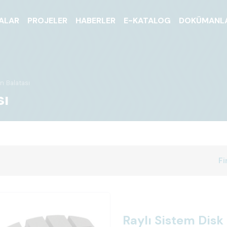
ALAR
PROJELER
HABERLER
E-KATALOG
DOKÜMANL
n Balatası
sı
Fi
Raylı Sistem Disk