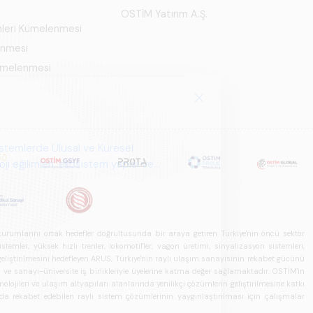
OSTİM Yatırım A.Ş.
mleri Kümelenmesi
enmesi
Kümelenmesi
u kurumlarını ortak hedefler doğrultusunda bir araya getiren Türkiye'nin öncü sektör
ler, yüksek hızlı trenler, lokomotifler, vagon üretimi, sinyalizasyon sistemleri,
in geliştirilmesini hedefleyen ARUS, Türkiye'nin raylı ulaşım sanayisinin rekabet gücünü
rı ve sanayi-üniversite iş birlikleriyle üyelerine katma değer sağlamaktadır. OSTİM'in
olojileri ve ulaşım altyapıları alanlarında yenilikçi çözümlerin geliştirilmesine katkı
arda rekabet edebilen raylı sistem çözümlerinin yaygınlaştırılması için çalışmalar