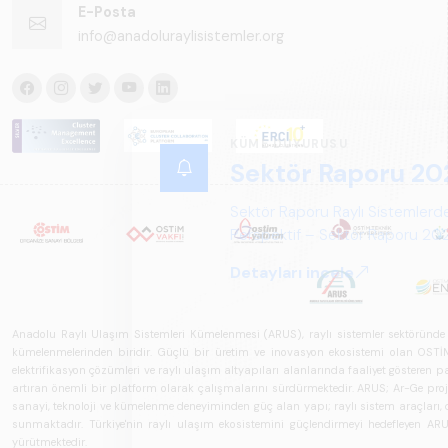
E-Posta
info@anadoluraylisistemler.org
Anadolu Raylı Ulaşım Sistemleri Kümelenmesi (ARUS), raylı sistemler sektöründe faal
kümelenmelerinden biridir. Güçlü bir üretim ve inovasyon ekosistemi olan OSTİM'i
elektrifikasyon çözümleri ve raylı ulaşım altyapıları alanlarında faaliyet gösteren pay
artıran önemli bir platform olarak çalışmalarını sürdürmektedir. ARUS; Ar-Ge projeler
sanayi, teknoloji ve kümelenme deneyiminden güç alan yapı; raylı sistem araçları, demi
sunmaktadır. Türkiye'nin raylı ulaşım ekosistemini güçlendirmeyi hedefleyen ARUS,
yürütmektedir.