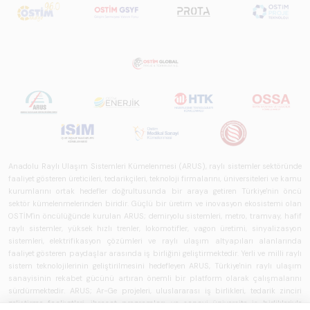
Anadolu Raylı Ulaşım Sistemleri Kümelenmesi (ARUS), raylı sistemler sektöründe
faaliyet gösteren üreticileri, tedarikçileri, teknoloji firmalarını, üniversiteleri ve kamu
kurumlarını ortak hedefler doğrultusunda bir araya getiren Türkiye'nin öncü
sektör kümelenmelerinden biridir. Güçlü bir üretim ve inovasyon ekosistemi olan
OSTİM'in öncülüğünde kurulan ARUS; demiryolu sistemleri, metro, tramvay, hafif
raylı sistemler, yüksek hızlı trenler, lokomotifler, vagon üretimi, sinyalizasyon
sistemleri, elektrifikasyon çözümleri ve raylı ulaşım altyapıları alanlarında
faaliyet gösteren paydaşlar arasında iş birliğini geliştirmektedir. Yerli ve milli raylı
sistem teknolojilerinin geliştirilmesini hedefleyen ARUS, Türkiye'nin raylı ulaşım
sanayisinin rekabet gücünü artıran önemli bir platform olarak çalışmalarını
sürdürmektedir. ARUS; Ar-Ge projeleri, uluslararası iş birlikleri, tedarik zinciri
geliştirme faaliyetleri, ihracat programları ve sanayi-üniversite iş birlikleriyle