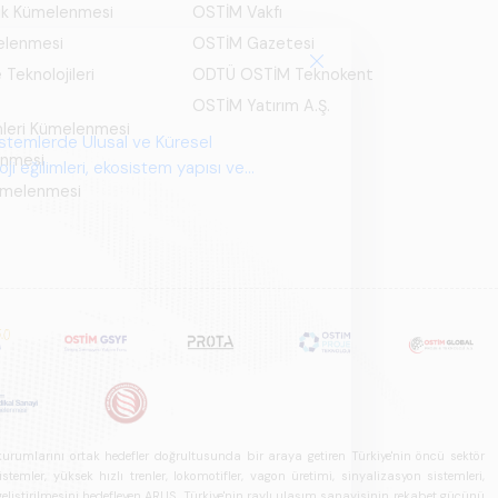
ık Kümelenmesi
OSTİM Vakfı
elenmesi
OSTİM Gazetesi
 Teknolojileri
ODTÜ OSTİM Teknokent
OSTİM Yatırım A.Ş.
mleri Kümelenmesi
istemlerde Ulusal ve Küresel
enmesi
i eğilimleri, ekosistem yapısı ve
Kümelenmesi
u kurumlarını ortak hedefler doğrultusunda bir araya getiren Türkiye'nin öncü sektör
ler, yüksek hızlı trenler, lokomotifler, vagon üretimi, sinyalizasyon sistemleri,
in geliştirilmesini hedefleyen ARUS, Türkiye'nin raylı ulaşım sanayisinin rekabet gücünü