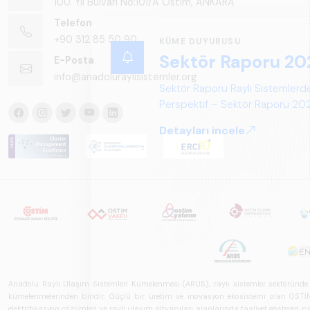
100. Yıl Bulvarı No:101/A Ostim, ANKARA
Telefon
+90 312 85 50 90
KÜME DUYURUSU
Sektör Raporu 20
E-Posta
info@anadoluraylisistemler.org
Sektör Raporu Raylı Sistemlerde
Perspektif – Sektör Raporu 2025
gelecek perspektifi açısından ka
Detayları incele
Anadolu Raylı Ulaşım Sistemleri Kümelenmesi (ARUS), raylı sistemler sektöründe faal
kümelenmelerinden biridir. Güçlü bir üretim ve inovasyon ekosistemi olan OSTİM'i
elektrifikasyon çözümleri ve raylı ulaşım altyapıları alanlarında faaliyet gösteren pay