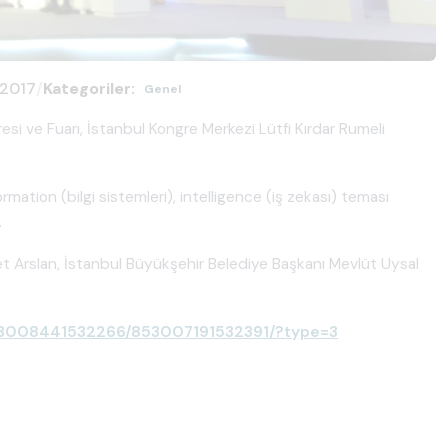
.2017
/
Kategoriler:
Genel
si ve Fuarı, İstanbul Kongre Merkezi Lütfi Kırdar Rumeli
mation (bilgi sistemleri), intelligence (iş zekası) teması
.
met Arslan, İstanbul Büyükşehir Belediye Başkanı Mevlüt Uysal
853008441532266/853007191532391/?type=3