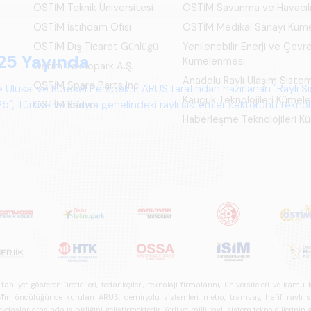
OSTİM Teknik Üniversitesi
OSTİM Savunma ve Havacıl
OSTİM İstihdam Ofisi
OSTİM Medikal Sanayi Küm
OSTİM Dış Ticaret Günlüğü
Yenilenebilir Enerji ve Çevre
25 Yayında
Kümelenmesi
Ostim Teknopark A.Ş.
Anadolu Raylı Ulaşım Siste
OSTİM Spare Parts Inc.
 Ulusal ve Küresel Perspektif ARUS tarafından hazırlanan "Raylı S
Kauçuk Teknolojileri Kümel
", Türkiye ve dünya genelindeki raylı sistemler sektörünü teknoloj
OSTİM Radyo
Haberleşme Teknolojileri 
psamlı biçimde ele alan bir referans çalışmasıdır.
iyet gösteren üreticileri, tedarikçileri, teknoloji firmalarını, üniversiteleri ve kam
n öncülüğünde kurulan ARUS; demiryolu sistemleri, metro, tramvay, hafif raylı sistem
daşlar arasında iş birliğini geliştirmektedir. Yerli ve milli raylı sistem teknolojilerin