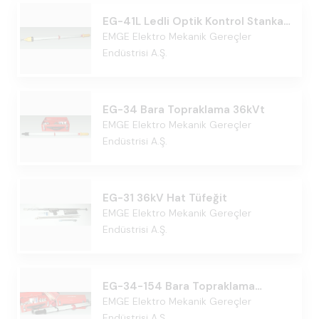
EG-41L Ledli Optik Kontrol Stankası
36kVt
EMGE Elektro Mekanik Gereçler
Endüstrisi A.Ş.
EG-34 Bara Topraklama 36kVt
EMGE Elektro Mekanik Gereçler
Endüstrisi A.Ş.
EG-31 36kV Hat Tüfeğit
EMGE Elektro Mekanik Gereçler
Endüstrisi A.Ş.
EG-34-154 Bara Topraklama
154kVt
EMGE Elektro Mekanik Gereçler
Endüstrisi A.Ş.