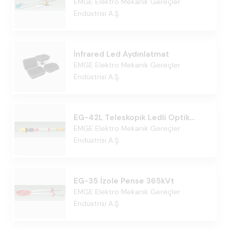
Akustik Stankat
EMGE Elektro Mekanik Gereçler
Endüstrisi A.Ş.
İnfrared Led Aydınlatmat
EMGE Elektro Mekanik Gereçler
Endüstrisi A.Ş.
EG-42L Teleskopik Ledli Optik
Kontrol Stankasıt
EMGE Elektro Mekanik Gereçler
Endüstrisi A.Ş.
EG-35 İzole Pense 365kVt
EMGE Elektro Mekanik Gereçler
Endüstrisi A.Ş.