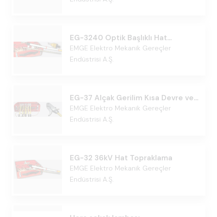
EG-3240 Optik Başlıklı Hat
Topraklama 36kVt
EMGE Elektro Mekanik Gereçler
Endüstrisi A.Ş.
EG-37 Alçak Gerilim Kısa Devre ve
Topraklama
EMGE Elektro Mekanik Gereçler
Endüstrisi A.Ş.
EG-32 36kV Hat Topraklama
EMGE Elektro Mekanik Gereçler
Endüstrisi A.Ş.