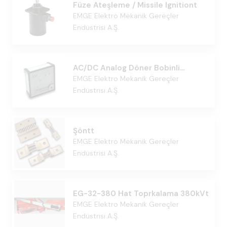
Füze Ateşleme / Missile Ignitiont
EMGE Elektro Mekanik Gereçler
Endüstrisi A.Ş.
AC/DC Analog Döner Bobinli
Voltmetret
EMGE Elektro Mekanik Gereçler
Endüstrisi A.Ş.
Şöntt
EMGE Elektro Mekanik Gereçler
Endüstrisi A.Ş.
EG-32-380 Hat Toprkalama 380kVt
EMGE Elektro Mekanik Gereçler
Endüstrisi A.Ş.