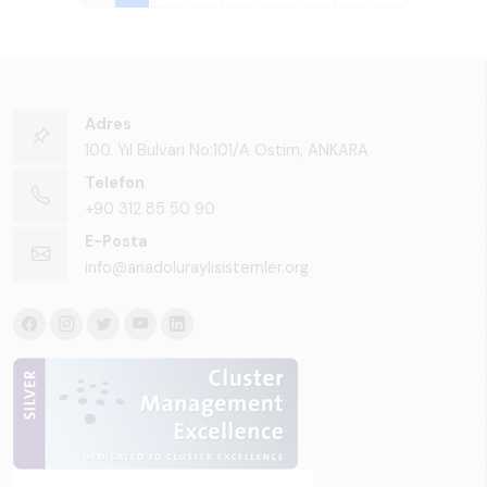
Adres
100. Yıl Bulvarı No:101/A Ostim, ANKARA
Telefon
+90 312 85 50 90
E-Posta
info@anadoluraylisistemler.org