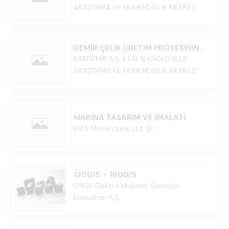
ARAŞTIRMA VE MÜHENDİSLİK MERKEZİ
DEMİR ÇELİK ÜRETİM PROSESİNİN
İYİLEŞTİRİLMESİ
KARDEMİR A.Ş. İLERİ TEKNOLOJİLER
ARAŞTIRMA VE MÜHENDİSLİK MERKEZİ
MAKİNA TASARIM VE İMALATI
BİAS Mühendislik Ltd. Şti.
1200/5 – 1600/5
EMGE Elektro Mekanik Gereçler
Endüstrisi A.Ş.