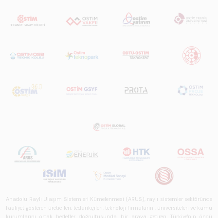
Anadolu Raylı Ulaşım Sistemleri Kümelenmesi (ARUS), raylı sistemler sektöründe
faaliyet gösteren üreticileri, tedarikçileri, teknoloji firmalarını, üniversiteleri ve kamu
kurumlarını ortak hedefler doğrultusunda bir araya getiren Türkiye'nin öncü