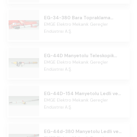
EG-34-380 Bara Topraklama
380kVt
EMGE Elektro Mekanik Gereçler
Endüstrisi A.Ş.
EG-44D Manyetolu Teleskopik
Ledli ve Akustik Stanka 36kVt
EMGE Elektro Mekanik Gereçler
Endüstrisi A.Ş.
EG-44D-154 Manyetolu Ledli ve
Akustik Stanka 154kVt
EMGE Elektro Mekanik Gereçler
Endüstrisi A.Ş.
EG-44d-380 Manyetolu Ledli ve