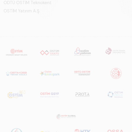
Perspektif – Sektör
ODTÜ OSTİM Teknokent
Raporu 2025",
OSTİM Yatırım A.Ş.
Türkiye ve dünya
genelindeki raylı
sistemler
sektörünü teknoloji
eğilimleri,
ekosistem yapısı
ve gelecek
perspektifi
açısından kapsamlı
biçimde ele alan
bir referans
çalışmasıdır.