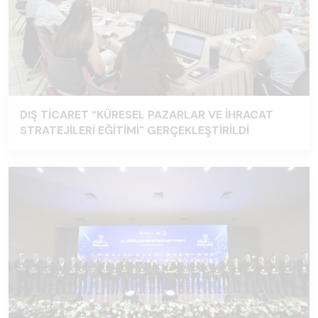
DIŞ TİCARET “KÜRESEL PAZARLAR VE İHRACAT
STRATEJİLERİ EĞİTİMİ" GERÇEKLEŞTİRİLDİ