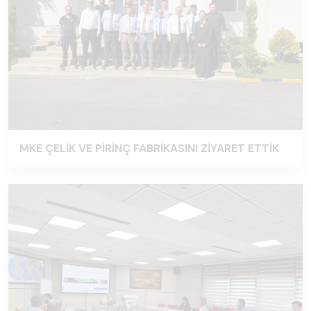
MKE ÇELİK VE PİRİNÇ FABRİKASINI ZİYARET ETTİK