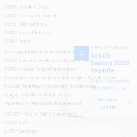
OSTİM İstihdam Ofisi
OSTİM Dış Ticaret Günlüğü
Ostim Teknopark A.Ş.
OSTİM Spare Parts Inc.
OSTİM Radyo
KÜME DUYURUSU
İş ve İnşaat Makineleri Kümelenmesi
Sektör
OSTİM Savunma ve Havacılık Kümelenmesi
Raporu 2025
OSTİM Medikal Sanayi Kümelenmesi
Yayında
Yenilenebilir Enerji ve Çevre Teknolojileri Kümelenmesi
Sektör Raporu Raylı
Anadolu Raylı Ulaşım Sistemleri Kümelenmesi
Sistemlerde Ulusal
Kauçuk Teknolojileri Kümelenmesi
ve Küresel
Detayları
Perspektif ARUS
Haberleşme Teknolojileri Kümelenmesi
incele
tarafından
OTÜSEM | Ostim Teknik Üniversitesi
hazırlanan "Raylı
OSTİM Vakfı
Sistemlerde Ulusal
ve Küresel
OSTİM Gazetesi