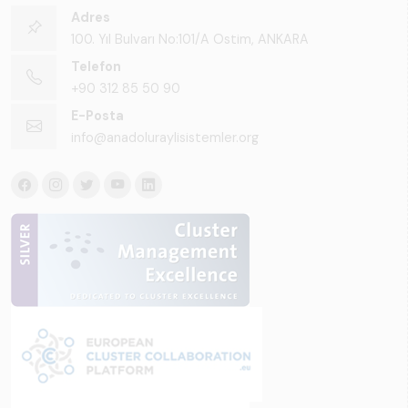
Adres
100. Yıl Bulvarı No:101/A Ostim, ANKARA
Telefon
+90 312 85 50 90
E-Posta
info@anadoluraylisistemler.org