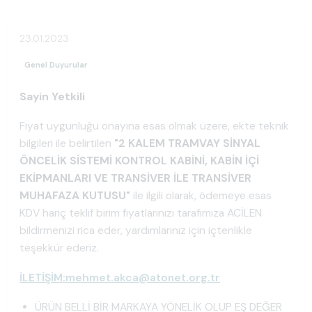
23.01.2023
Genel Duyurular
Sayin Yetkili
Fiyat uygunluğu onayına esas olmak üzere, ekte teknik
bilgileri ile belirtilen
"2 KALEM TRAMVAY SİNYAL
ÖNCELİK SİSTEMİ KONTROL KABİNİ, KABİN İÇİ
EKİPMANLARI VE TRANSİVER İLE TRANSİVER
MUHAFAZA KUTUSU"
ile ilgili olarak, ödemeye esas
KDV hariç teklif birim fiyatlarınızı tarafımıza ACİLEN
bildirmenizi rica eder, yardımlarınız için içtenlikle
teşekkür ederiz.
İLETİŞİM:mehmet.akca@atonet.org.tr
ÜRÜN BELLİ BİR MARKAYA YÖNELİK OLUP EŞ DEĞER