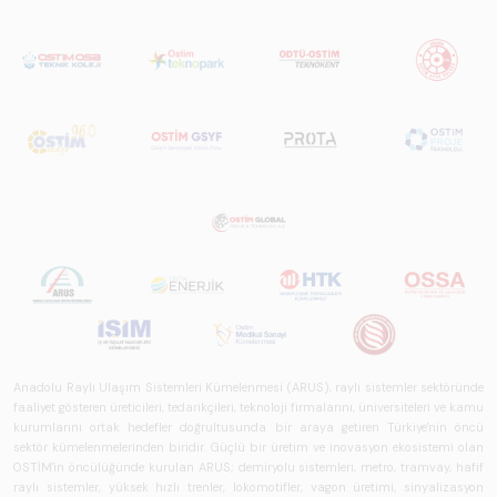
Raporu 2025",
Türkiye ve dünya
genelindeki raylı
sistemler
sektörünü teknoloji
eğilimleri,
ekosistem yapısı
ve gelecek
perspektifi
açısından kapsamlı
biçimde ele alan
bir referans
çalışmasıdır.
Anadolu Raylı Ulaşım Sistemleri Kümelenmesi (ARUS), raylı sistemler sektöründe
faaliyet gösteren üreticileri, tedarikçileri, teknoloji firmalarını, üniversiteleri ve kamu
kurumlarını ortak hedefler doğrultusunda bir araya getiren Türkiye'nin öncü
sektör kümelenmelerinden biridir. Güçlü bir üretim ve inovasyon ekosistemi olan
OSTİM'in öncülüğünde kurulan ARUS; demiryolu sistemleri, metro, tramvay, hafif
raylı sistemler, yüksek hızlı trenler, lokomotifler, vagon üretimi, sinyalizasyon