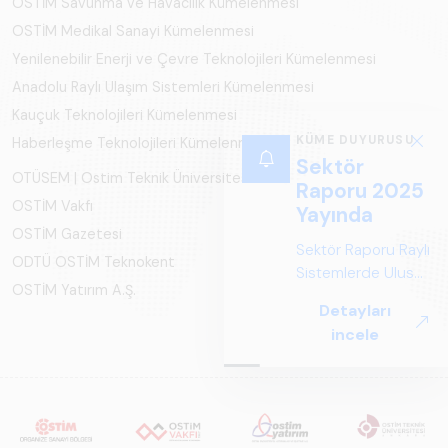
OSTİM Savunma ve Havacılık Kümelenmesi
OSTİM Medikal Sanayi Kümelenmesi
Yenilenebilir Enerji ve Çevre Teknolojileri Kümelenmesi
Anadolu Raylı Ulaşım Sistemleri Kümelenmesi
Kauçuk Teknolojileri Kümelenmesi
KÜME DUYURUSU
Haberleşme Teknolojileri Kümelenmesi
Sektör
OTÜSEM | Ostim Teknik Üniversitesi
Raporu 2025
OSTİM Vakfı
Yayında
OSTİM Gazetesi
Sektör Raporu Raylı
ODTÜ OSTİM Teknokent
Sistemlerde Ulusal
OSTİM Yatırım A.Ş.
ve Küresel
Detayları
Perspektif ARUS
incele
tarafından
hazırlanan "Raylı
Sistemlerde Ulusal
ve Küresel
Perspektif – Sektör