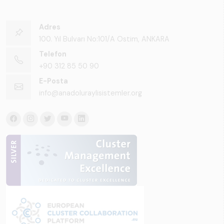
Adres
100. Yıl Bulvarı No:101/A Ostim, ANKARA
Telefon
+90 312 85 50 90
E-Posta
info@anadoluraylisistemler.org