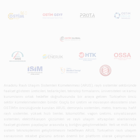
Anadolu Raylı Ulaşım Sistemleri Kümelenmesi (ARUS), raylı sistemler sektöründe
faaliyet gösteren üreticileri, tedarikçileri, teknoloji firmalarını, üniversiteleri ve kamu
kurumlarını ortak hedefler doğrultusunda bir araya getiren Türkiye'nin öncü
sektör kümelenmelerinden biridir. Güçlü bir üretim ve inovasyon ekosistemi olan
OSTİM'in öncülüğünde kurulan ARUS; demiryolu sistemleri, metro, tramvay, hafif
raylı sistemler, yüksek hızlı trenler, lokomotifler, vagon üretimi, sinyalizasyon
sistemleri, elektrifikasyon çözümleri ve raylı ulaşım altyapıları alanlarında
faaliyet gösteren paydaşlar arasında iş birliğini geliştirmektedir. Yerli ve milli raylı
sistem teknolojilerinin geliştirilmesini hedefleyen ARUS, Türkiye'nin raylı ulaşım
sanayisinin rekabet gücünü artıran önemli bir platform olarak çalışmalarını