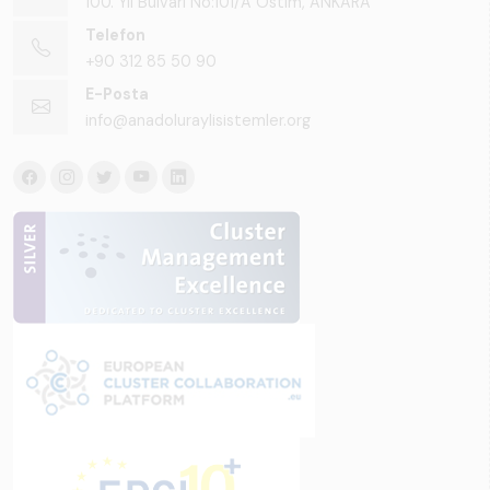
100. Yıl Bulvarı No:101/A Ostim, ANKARA
Telefon
+90 312 85 50 90
E-Posta
info@anadoluraylisistemler.org