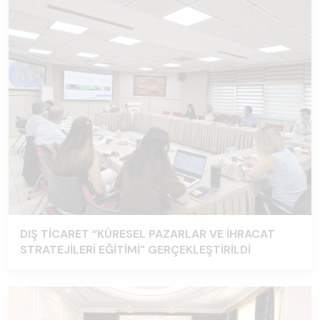
DIŞ TİCARET “KÜRESEL PAZARLAR VE İHRACAT
STRATEJİLERİ EĞİTİMİ" GERÇEKLEŞTİRİLDİ