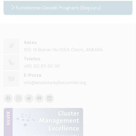
Kümelenme Destek Programı (Başvuru)
Adres
100. Yıl Bulvarı No:101/A Ostim, ANKARA
Telefon
+90 312 85 50 90
E-Posta
info@anadoluraylisistemler.org