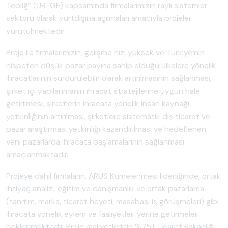
Tebliğ” (UR-GE) kapsamında firmalarımızın raylı sistemler
sektörü olarak yurtdışına açılmaları amacıyla projeler
yürütülmektedir.
Proje ile firmalarımızın, gelişme hızı yüksek ve Türkiye’nin
nispeten düşük pazar payına sahip olduğu ülkelere yönelik
ihracatlarının sürdürülebilir olarak artırılmasının sağlanması,
şirket içi yapılanmanın ihracat stratejilerine uygun hale
getirilmesi, şirketlerin ihracata yönelik insan kaynağı
yetkinliğinin artırılması, şirketlere sistematik dış ticaret ve
pazar araştırması yetkinliği kazandırılması ve hedeflenen
yeni pazarlarda ihracata başlamalarının sağlanması
amaçlanmaktadır.
Projeye dahil firmaların, ARUS Kümelenmesi liderliğinde, ortak
ihtiyaç analizi, eğitim ve danışmanlık ve ortak pazarlama
(tanıtım, marka, ticaret heyeti, masabaşı iş görüşmeleri) gibi
ihracata yönelik eylem ve faaliyetleri yerine getirmeleri
beklenmektedir. Proje maliyetlerinin %75’i Ticaret Bakanlığı,