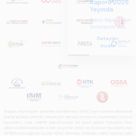
Raporu 2025
Yayında
Sektör Raporu Raylı
Sistemlerde Ulusal
ve Küresel
Detayları
Perspektif ARUS
incele
tarafından
hazırlanan "Raylı
Sistemlerde Ulusal
ve Küresel
Perspektif – Sektör
Raporu 2025",
Türkiye ve dünya
genelindeki raylı
sistemler
sektörünü teknoloji
Anadolu Raylı Ulaşım Sistemleri Kümelenmesi (ARUS), raylı sistemler sektöründe
faaliyet gösteren üreticileri, tedarikçileri, teknoloji firmalarını, üniversiteleri ve kamu
eğilimleri,
kurumlarını ortak hedefler doğrultusunda bir araya getiren Türkiye'nin öncü
ekosistem yapısı
sektör kümelenmelerinden biridir. Güçlü bir üretim ve inovasyon ekosistemi olan
ve gelecek
OSTİM'in öncülüğünde kurulan ARUS; demiryolu sistemleri, metro, tramvay, hafif