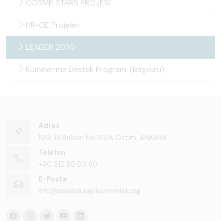
COSME STARS PROJESİ
UR-GE Projeleri
LEADER 2030
Kümelenme Destek Programı (Başvuru)
Adres
100. Yıl Bulvarı No:101/A Ostim, ANKARA
Telefon
+90 312 85 50 90
E-Posta
info@anadoluraylisistemler.org